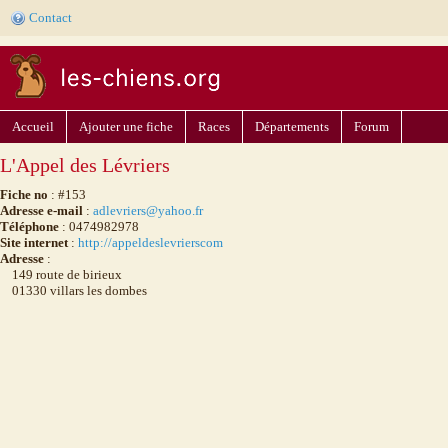
Contact
Accueil
Ajouter une fiche
Races
Départements
Forum
L'Appel des Lévriers
Fiche no
: #153
Adresse e-mail
:
adlevriers@yahoo.fr
Téléphone
: 0474982978
Site internet
:
http://appeldeslevrierscom
Adresse
:
149 route de birieux
01330 villars les dombes