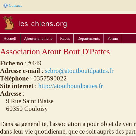
Contact
Accueil
Ajouter une fiche
Races
Départements
Forum
Association Atout Bout D'Pattes
Fiche no
: #449
Adresse e-mail
:
sebro@atoutboutdpattes.fr
Téléphone
: 0357590022
Site internet
:
http://atoutboutdpattes.fr
Adresse
:
9 Rue Saint Blaise
60350 Couloisy
Dans sa généralité, l'association a pour objet de ven
dans leur vie quotidienne, que ce soit auprès des part