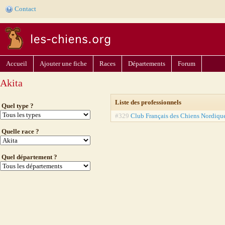
Contact
Accueil
Ajouter une fiche
Races
Départements
Forum
Akita
Liste des professionnels
Quel type ?
#329
Club Français des Chiens Nordique
Quelle race ?
Quel département ?