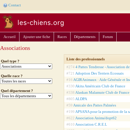
Contact
Accueil
Ajouter une fiche
Races
Départements
Forum
Associations
Liste des professionnels
Quel type ?
#274
4 Pattes Tendresse - Association de
#721
Adoption Des Terriers Ecossais
Quelle race ?
#16
AGIRAnimaux : Aide Générale et In
#330
Akita Américain Club de France
Quel département ?
#338
Alaskan Malamute Club de France
#805
ALDPA
#59
Amicale des Pattes Palmées
#199
APSANA pour la promotion de la s
#622
Association Anima'dopt62
#610
Association C.R.E.L