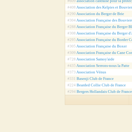
#609
association castraise pour la prote
#408
Association des Kelpies et Bouvier
#290
Association du Berger de Brie
#304
Association Française des Bouviers
#288
Association Française du Berger B
#308
Association Française du Berger d'
#295
Association Française du Border C
#305
Association Française du Boxer
#309
Association Française du Cane Co
#728
Association Samoy'aide
#435
Association Serrons-nous la Patte
#373
Association Vénus
#331
Basenji Club de France
#224
Bearded Collie Club de France
#294
Bergers Hollandais Club de France