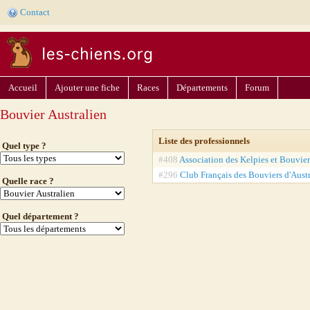
Contact
Accueil
Ajouter une fiche
Races
Départements
Forum
Bouvier Australien
Liste des professionnels
Quel type ?
#408
Association des Kelpies et Bouvier
#296
Club Français des Bouviers d'Austr
Quelle race ?
Quel département ?