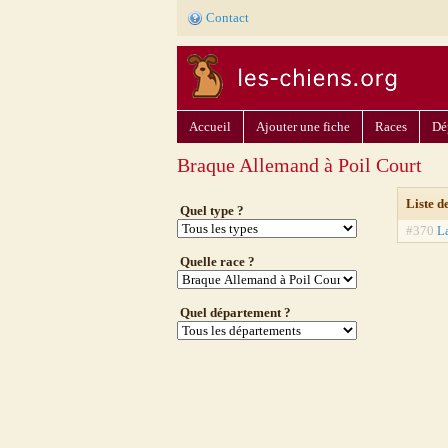
Contact
Accueil
Ajouter une fiche
Races
Dé
Braque Allemand à Poil Court
Liste d
Quel type ?
#370
L
Quelle race ?
Quel département ?