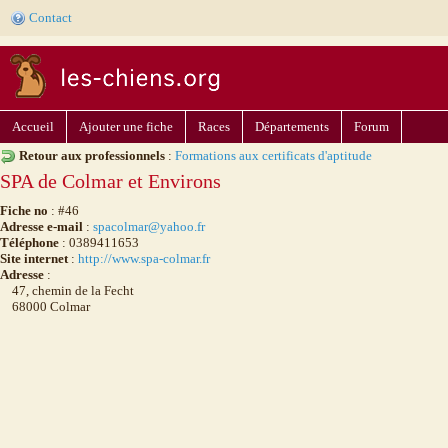
Contact
Accueil
Ajouter une fiche
Races
Départements
Forum
Retour aux professionnels
:
Formations aux certificats d'aptitude
SPA de Colmar et Environs
Fiche no
: #46
Adresse e-mail
:
spacolmar@yahoo.fr
Téléphone
: 0389411653
Site internet
:
http://www.spa-colmar.fr
Adresse
:
47, chemin de la Fecht
68000 Colmar