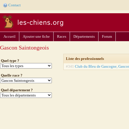
Contact
Accueil
Ajouter une fiche
Races
Départements
Forum
Gascon Saintongeois
Liste des professionnels
Quel type ?
#341
Club du Bleu de Gascogne, Gascon
Quelle race ?
Quel département ?