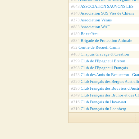
#643
ASSOCIATION SAUVONS LES
#140
Association SOS Vies de Chiens
#373
Association Vénus
#883
Association WAF
#189
Boxer'Ami
#884
Brigade de Protection Animale
#52
Centre de Recueil Canin
#463
Chapuis Gravage & Création
#399
Club de l'Epagneul Breton
#398
Club de l'Epagneul Français
#473
Club des Amis du Beauceron - Gra
#226
Club Français des Bergers Australi
#296
Club Français des Bouviers d'Austr
#349
Club Français des Brunos et des C
#316
Club Français du Hovawart
#310
Club Français du Leonberg