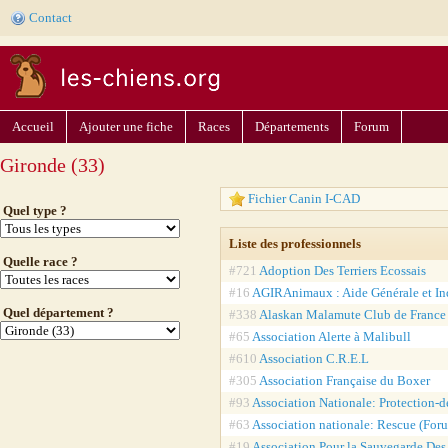
Contact
Accueil
Ajouter une fiche
Races
Départements
Forum
Gironde (33)
Fichier Canin I-CAD
Quel type ?
Liste des professionnels
Quelle race ?
#721
Adoption Des Terriers Ecossais
#16
AGIRAnimaux : Aide Générale et In
Quel département ?
#338
Alaskan Malamute Club de France
#65
Association Alerte à Malibull
#610
Association C.R.E.L
#305
Association Française du Boxer
#93
Association Nationale: Protection-
#63
Association nationale: Rescue (Foru
#19
Association Pour la Sauvegarde De