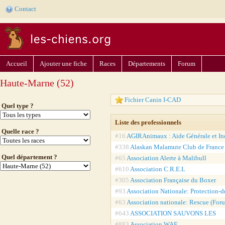
Contact
Accueil
Ajouter une fiche
Races
Départements
Forum
Haute-Marne (52)
Fichier Canin I-CAD
Quel type ?
Liste des professionnels
Quelle race ?
#16
AGIRAnimaux : Aide Générale et In
#338
Alaskan Malamute Club de France
Quel département ?
#65
Association Alerte à Malibull
#610
Association C.R.E.L
#305
Association Française du Boxer
#93
Association Nationale: Protection-
#63
Association nationale: Rescue (Foru
#643
ASSOCIATION SAUVONS LES
#883
Association WAF