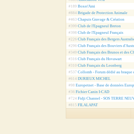
#189
Boxer'Ami
#884
Brigade de Protection Animale
#463
Chapuis Gravage & Création
#399
Club de l'Epagneul Breton
#398
Club de l'Epagneul Français
#226
Club Français des Bergers Australi
#296
Club Français des Bouviers d'Austr
#349
Club Français des Brunos et des C
#316
Club Français du Hovawart
#310
Club Français du Leonberg
#537
Collomb - Forum dédié au braque
#614
DURIEUX MICHEL
#98
Europetnet - Base de données Euro
#36
Fichier Canin I-CAD
#724
Fidji Channel - SOS TERRE NEUV
#815
FILALAPAT