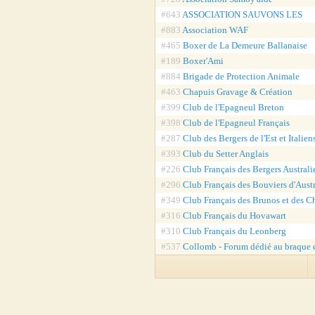
#643
ASSOCIATION SAUVONS LES
#883
Association WAF
#465
Boxer de La Demeure Ballanaise
#189
Boxer'Ami
#884
Brigade de Protection Animale
#463
Chapuis Gravage & Création
#399
Club de l'Epagneul Breton
#398
Club de l'Epagneul Français
#287
Club des Bergers de l'Est et Italien
#393
Club du Setter Anglais
#226
Club Français des Bergers Australi
#296
Club Français des Bouviers d'Austr
#349
Club Français des Brunos et des C
#316
Club Français du Hovawart
#310
Club Français du Leonberg
#537
Collomb - Forum dédié au braque