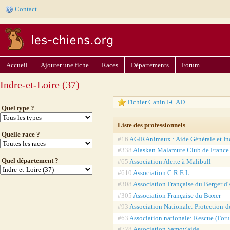
Contact
Accueil
Ajouter une fiche
Races
Départements
Forum
Indre-et-Loire (37)
Fichier Canin I-CAD
Quel type ?
Liste des professionnels
Quelle race ?
#16
AGIRAnimaux : Aide Générale et In
#338
Alaskan Malamute Club de France
Quel département ?
#65
Association Alerte à Malibull
#610
Association C.R.E.L
#308
Association Française du Berger d'
#305
Association Française du Boxer
#93
Association Nationale: Protection-
#63
Association nationale: Rescue (Foru
#728
Association Samoy'aide