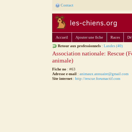
Contact
Accueil
Ajouter une fiche
Races
Dé
Retour aux professionnels
:
Landes (40)
Association nationale: Rescue (F
animale)
Fiche no
: #63
Adresse e-mail
:
animaux.annuaire@gmail.com
Site internet
:
http://rescue.forumactif.com