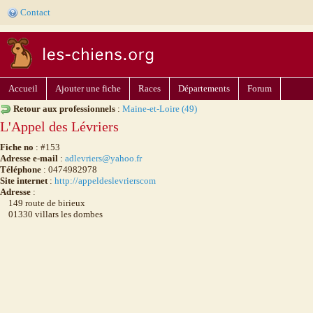
Contact
Accueil
Ajouter une fiche
Races
Départements
Forum
Retour aux professionnels
:
Maine-et-Loire (49)
L'Appel des Lévriers
Fiche no
: #153
Adresse e-mail
:
adlevriers@yahoo.fr
Téléphone
: 0474982978
Site internet
:
http://appeldeslevrierscom
Adresse
:
149 route de birieux
01330 villars les dombes