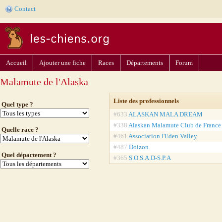
Contact
Accueil
Ajouter une fiche
Races
Départements
Forum
Malamute de l'Alaska
Liste des professionnels
Quel type ?
#633
ALASKAN MALA DREAM
#338
Alaskan Malamute Club de France
Quelle race ?
#461
Association l'Eden Valley
#487
Doizon
Quel département ?
#365
S.O.S.A.D-S.P.A