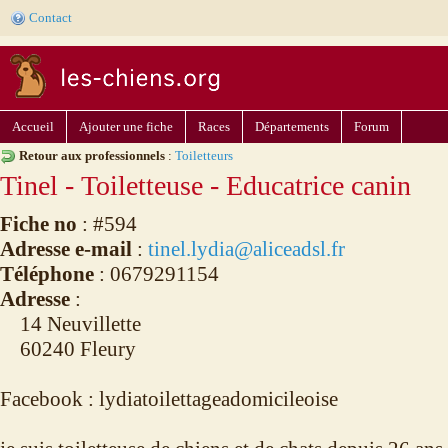
Contact
Accueil
Ajouter une fiche
Races
Départements
Forum
Retour aux professionnels
:
Toiletteurs
Tinel - Toiletteuse - Educatrice canin
Fiche no
: #594
Adresse e-mail
:
tinel.lydia@aliceadsl.fr
Téléphone
: 0679291154
Adresse
:
14 Neuvillette
60240 Fleury
Facebook : lydiatoilettageadomicileoise