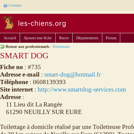
Contact
Accueil
Ajouter une fiche
Races
Départements
Forum
Retour aux professionnels
:
Toiletteurs
SMART DOG
Fiche no
: #735
Adresse e-mail
:
smart-dog@hotmail.fr
Téléphone
: 0608139393
Site internet
:
http://www.smartdog-services.com
Adresse
:
11 Lieu dit La Rangée
61290 NEUILLY SUR EURE
Toilettage à domicile réalisé par une Toiletteuse Pro