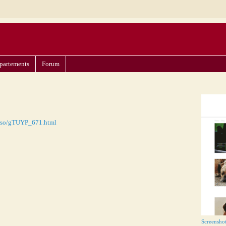
partements
Forum
erso/gTUYP_671.html
Screensho