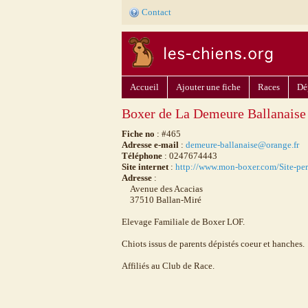
Contact
Accueil
Ajouter une fiche
Races
Dé
Boxer de La Demeure Ballanaise
Fiche no
: #465
Adresse e-mail
:
demeure-ballanaise@orange.fr
Téléphone
: 0247674443
Site internet
:
http://www.mon-boxer.com/Site-p
Adresse
:
Avenue des Acacias
37510 Ballan-Miré
Elevage Familiale de Boxer LOF.
Chiots issus de parents dépistés coeur et hanches.
Affiliés au Club de Race.