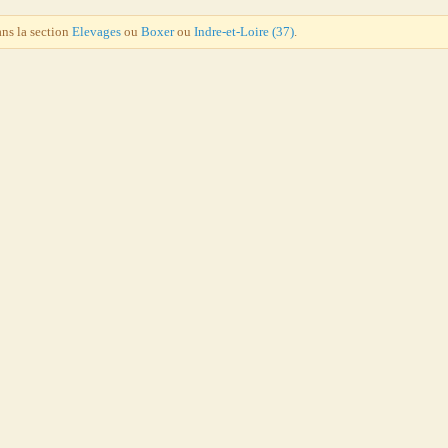
ans la section
Elevages
ou
Boxer
ou
Indre-et-Loire (37)
.