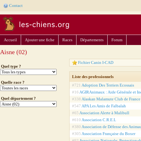
Contact
Accueil
Ajouter une fiche
Races
Départements
Forum
Aisne (02)
Fichier Canin I-CAD
Quel type ?
Liste des professionnels
Quelle race ?
#721
Adoption Des Terriers Ecossais
#16
AGIRAnimaux : Aide Générale et In
Quel département ?
#338
Alaskan Malamute Club de France
#547
APA Les Amis de Falbalah
#65
Association Alerte à Malibull
#610
Association C.R.E.L
#380
Association de Défense des Anima
#305
Association Française du Boxer
#93
Association Nationale: Protection-