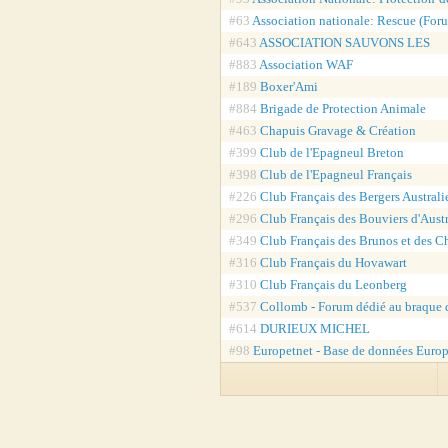
#63
Association nationale: Rescue (Foru
#643
ASSOCIATION SAUVONS LES
#883
Association WAF
#189
Boxer'Ami
#884
Brigade de Protection Animale
#463
Chapuis Gravage & Création
#399
Club de l'Epagneul Breton
#398
Club de l'Epagneul Français
#226
Club Français des Bergers Australi
#296
Club Français des Bouviers d'Austr
#349
Club Français des Brunos et des C
#316
Club Français du Hovawart
#310
Club Français du Leonberg
#537
Collomb - Forum dédié au braque
#614
DURIEUX MICHEL
#98
Europetnet - Base de données Euro