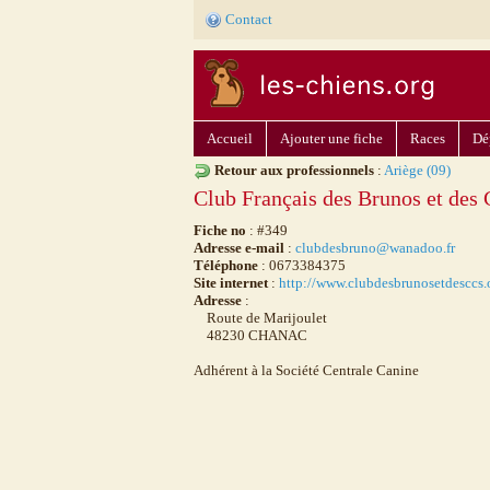
Contact
Accueil
Ajouter une fiche
Races
Dé
Retour aux professionnels
:
Ariège (09)
Club Français des Brunos et des 
Fiche no
: #349
Adresse e-mail
:
clubdesbruno@wanadoo.fr
Téléphone
: 0673384375
Site internet
:
http://www.clubdesbrunosetdesccs.
Adresse
:
Route de Marijoulet
48230 CHANAC
Adhérent à la Société Centrale Canine