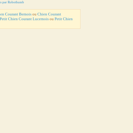
ts par Robothumb
en Courant Bernois
ou
Chien Courant
Petit Chien Courant Lucernois
ou
Petit Chien