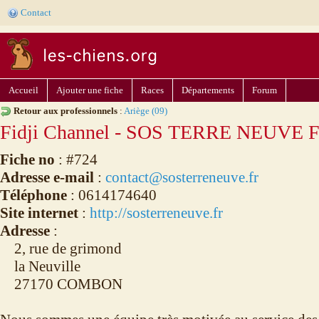
Contact
Accueil
Ajouter une fiche
Races
Départements
Forum
Retour aux professionnels
:
Ariège (09)
Fidji Channel - SOS TERRE NEUVE F
Fiche no
: #724
Adresse e-mail
:
contact@sosterreneuve.fr
Téléphone
: 0614174640
Site internet
:
http://sosterreneuve.fr
Adresse
:
2, rue de grimond
la Neuville
27170 COMBON