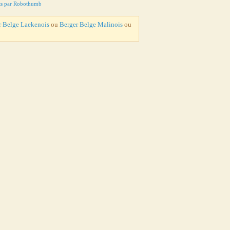
ts par Robothumb
r Belge Laekenois
ou
Berger Belge Malinois
ou