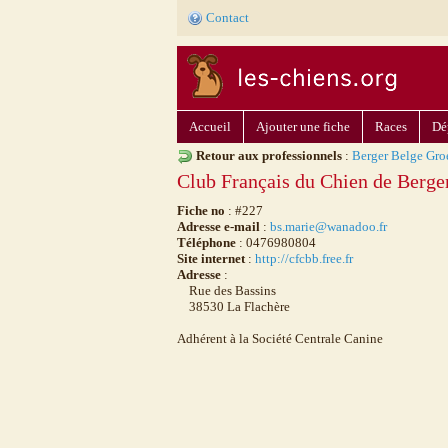
Contact
Accueil
Ajouter une fiche
Races
Dé
Retour aux professionnels
:
Berger Belge Gro
Club Français du Chien de Berge
Fiche no
: #227
Adresse e-mail
:
bs.marie@wanadoo.fr
Téléphone
: 0476980804
Site internet
:
http://cfcbb.free.fr
Adresse
:
Rue des Bassins
38530 La Flachère
Adhérent à la Société Centrale Canine