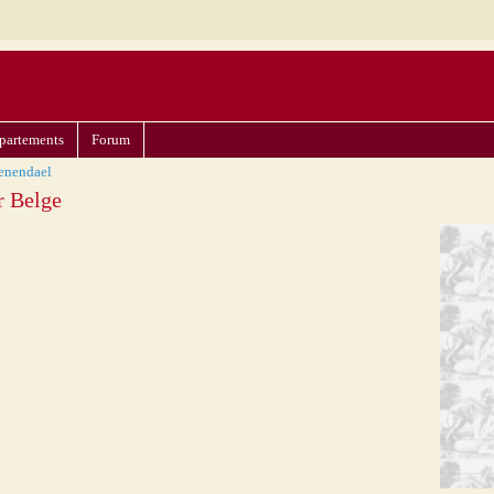
partements
Forum
enendael
r Belge