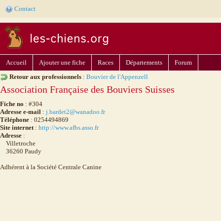
Contact
Accueil
Ajouter une fiche
Races
Départements
Forum
Retour aux professionnels
:
Bouvier de l'Appenzell
Association Française des Bouviers Suisses
Fiche no
: #304
Adresse e-mail
:
j.bardet2@wanadoo.fr
Téléphone
: 0254494869
Site internet
:
http://www.afbs.asso.fr
Adresse
:
Villetroche
36260 Paudy
Adhérent à la Société Centrale Canine