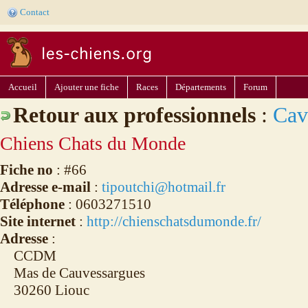
Contact
Accueil
Ajouter une fiche
Races
Départements
Forum
Retour aux professionnels
:
Cav
Chiens Chats du Monde
Fiche no
: #66
Adresse e-mail
:
tipoutchi@hotmail.fr
Téléphone
: 0603271510
Site internet
:
http://chienschatsdumonde.fr/
Adresse
:
CCDM
Mas de Cauvessargues
30260 Liouc