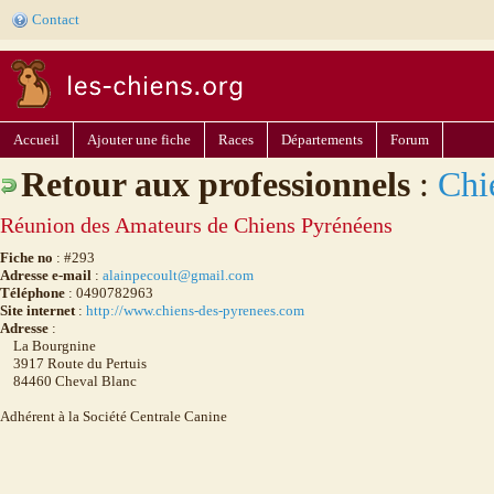
Contact
Accueil
Ajouter une fiche
Races
Départements
Forum
Retour aux professionnels
:
Chi
Réunion des Amateurs de Chiens Pyrénéens
Fiche no
: #293
Adresse e-mail
:
alainpecoult@gmail.com
Téléphone
: 0490782963
Site internet
:
http://www.chiens-des-pyrenees.com
Adresse
:
La Bourgnine
3917 Route du Pertuis
84460 Cheval Blanc
Adhérent à la Société Centrale Canine