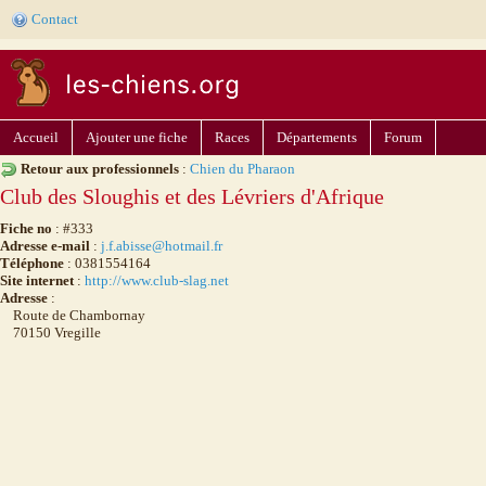
Contact
Accueil
Ajouter une fiche
Races
Départements
Forum
Retour aux professionnels
:
Chien du Pharaon
Club des Sloughis et des Lévriers d'Afrique
Fiche no
: #333
Adresse e-mail
:
j.f.abisse@hotmail.fr
Téléphone
: 0381554164
Site internet
:
http://www.club-slag.net
Adresse
:
Route de Chambornay
70150 Vregille