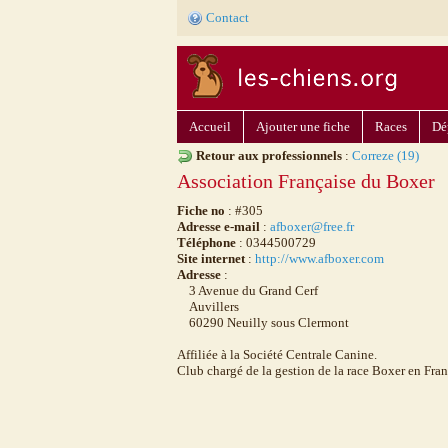
Contact
Accueil
Ajouter une fiche
Races
Dé
Retour aux professionnels
:
Correze (19)
Association Française du Boxer
Fiche no
: #305
Adresse e-mail
:
afboxer@free.fr
Téléphone
: 0344500729
Site internet
:
http://www.afboxer.com
Adresse
:
3 Avenue du Grand Cerf
Auvillers
60290 Neuilly sous Clermont
Affiliée à la Société Centrale Canine.
Club chargé de la gestion de la race Boxer en Fran