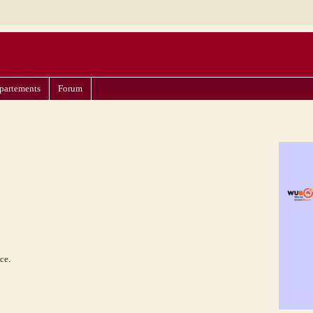
partements
Forum
ce.