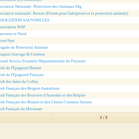
ociation Nationale: Protection-des-Animaux.Org
ociation nationale: Rescue (Forum pour l'adoptions et la protection animale)
SSOCIATION SAUVONS LES
ssociation WAF
auceron in Need
oxer'Ami
rigade de Protection Animale
hapuis Gravage & Création
henil Service Fourrière Départementale du Finistere
lub de l'Epagneul Breton
lub de l'Epagneul Français
lub des Amis du Colley
ub Français des Bergers Australiens
ub Français des Bouviers d'Australie et des Kelpies
lub Français des Brunos et des Chiens Courants Suisses
lub Français du Hovawart
1 / 3