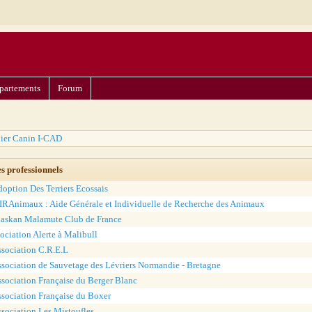
partements
Forum
hier Canin I-CAD
es professionnels
option Des Terriers Ecossais
RAnimaux : Aide Générale et Individuelle de Recherche des Animaux
laskan Malamute Club de France
ociation Alerte à Malibull
sociation C.R.E.L
sociation de Sauvetage des Lévriers Normandie - Bretagne
sociation Française du Berger Blanc
sociation Française du Boxer
sociation Les Mistoufles