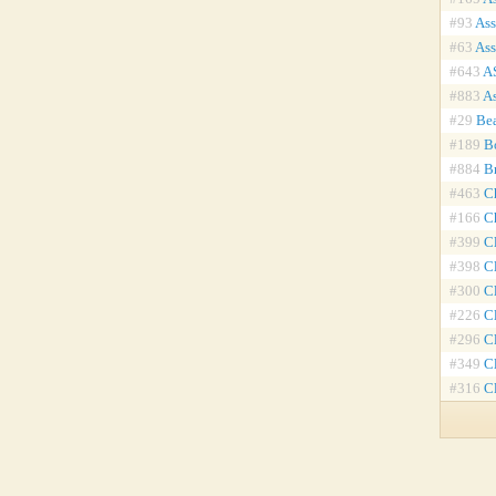
#93
Ass
#63
Ass
#643
A
#883
A
#29
Be
#189
B
#884
B
#463
C
#166
C
#399
C
#398
C
#300
C
#226
Cl
#296
Cl
#349
C
#316
C