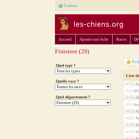
Contact
Accueil
Ajouter une fiche
Races
Dé
Finistere (29)
Fic
Quel type ?
Liste d
Quelle race ?
#721
Ad
#16
AGI
Quel département ?
#338
A
#65
Ass
#610
As
#201
As
#288
As
#305
As
#165
As