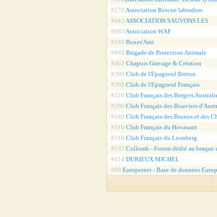
#270
Association Rescue labradors
#643
ASSOCIATION SAUVONS LES
#883
Association WAF
#189
Boxer'Ami
#884
Brigade de Protection Animale
#463
Chapuis Gravage & Création
#399
Club de l'Epagneul Breton
#398
Club de l'Epagneul Français
#226
Club Français des Bergers Australi
#296
Club Français des Bouviers d'Austr
#349
Club Français des Brunos et des C
#316
Club Français du Hovawart
#310
Club Français du Leonberg
#537
Collomb - Forum dédié au braque
#614
DURIEUX MICHEL
#98
Europetnet - Base de données Euro