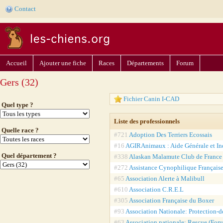
Contact
Accueil
Ajouter une fiche
Races
Départements
Forum
Gers (32)
Fichier Canin I-CAD
Quel type ?
Liste des professionnels
Quelle race ?
#721
Adoption Des Terriers Ecossais
#16
AGIRAnimaux : Aide Générale et In
Quel département ?
#338
Alaskan Malamute Club de France
#272
Assistance Cynophilique Française
#65
Association Alerte à Malibull
#610
Association C.R.E.L
#305
Association Française du Boxer
#93
Association Nationale: Protection-
#63
Association nationale: Rescue (Foru