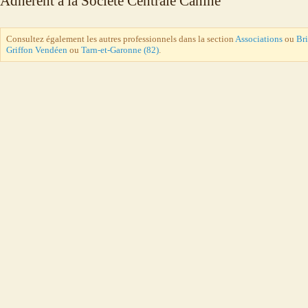
Adhérent à la Société Centrale Canine
Consultez également les autres professionnels dans la section
Associations
ou
Br
Griffon Vendéen
ou
Tarn-et-Garonne (82)
.