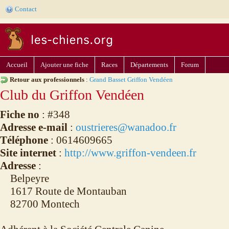
Contact
Accueil
Ajouter une fiche
Races
Départements
Forum
Retour aux professionnels
:
Grand Basset Griffon Vendéen
Club du Griffon Vendéen
Fiche no
: #348
Adresse e-mail
:
oustrieres@wanadoo.fr
Téléphone
: 0614609665
Site internet
:
http://www.griffon-vendeen.fr
Adresse
:
Belpeyre
1617 Route de Montauban
82700 Montech