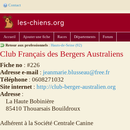
Contact
Accueil
Ajouter une fiche
Races
Départements
Forum
Retour aux professionnels
:
Hauts-de-Seine (92)
Club Français des Bergers Australiens
Fiche no
: #226
Adresse e-mail
:
jeanmarie.blusseau@free.fr
Téléphone
: 0608271032
Site internet
:
http://club-berger-australien.org
Adresse
:
La Haute Bobinière
85410 Thouarsais Bouildroux
Adhérent à la Société Centrale Canine