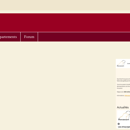
partements
Forum