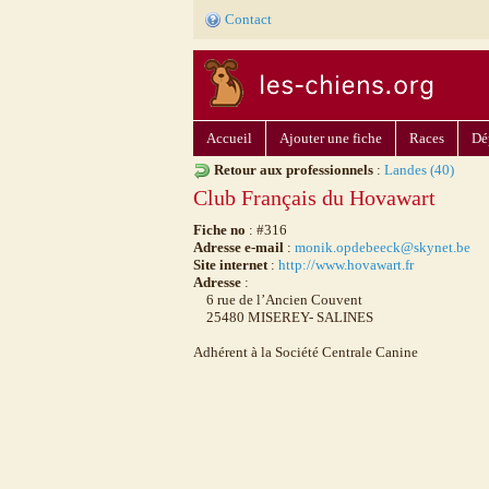
Contact
Accueil
Ajouter une fiche
Races
Dé
Retour aux professionnels
:
Landes (40)
Club Français du Hovawart
Fiche no
: #316
Adresse e-mail
:
monik.opdebeeck@skynet.be
Site internet
:
http://www.hovawart.fr
Adresse
:
6 rue de l’Ancien Couvent
25480 MISEREY- SALINES
Adhérent à la Société Centrale Canine