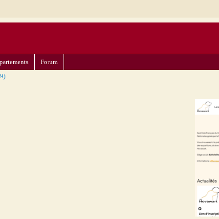
partements
Forum
9)