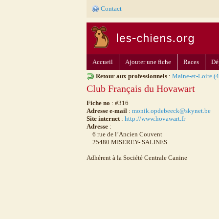
Contact
Accueil
Ajouter une fiche
Races
Dé
Retour aux professionnels
:
Maine-et-Loire (4
Club Français du Hovawart
Fiche no
: #316
Adresse e-mail
:
monik.opdebeeck@skynet.be
Site internet
:
http://www.hovawart.fr
Adresse
:
6 rue de l’Ancien Couvent
25480 MISEREY- SALINES
Adhérent à la Société Centrale Canine