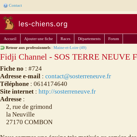
Contact
Accueil
Ajouter une fiche
Races
Départements
Forum
Retour aux professionnels
:
Maine-et-Loire (49)
Fidji Channel - SOS TERRE NEUVE F
Fiche no
: #724
Adresse e-mail
:
contact@sosterreneuve.fr
Téléphone
: 0614174640
Site internet
:
http://sosterreneuve.fr
Adresse
:
2, rue de grimond
la Neuville
27170 COMBON