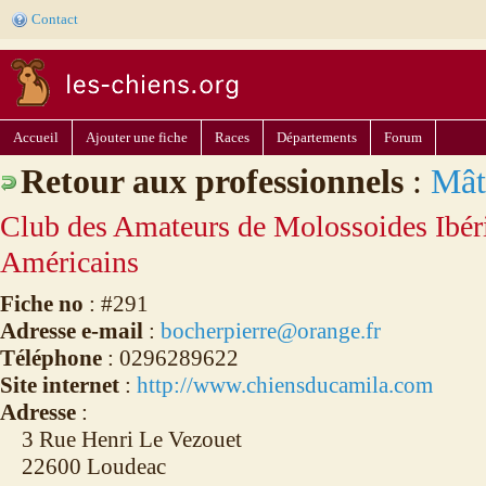
Contact
Accueil
Ajouter une fiche
Races
Départements
Forum
Retour aux professionnels
:
Mât
Club des Amateurs de Molossoides Ibéri
Américains
Fiche no
: #291
Adresse e-mail
:
bocherpierre@orange.fr
Téléphone
: 0296289622
Site internet
:
http://www.chiensducamila.com
Adresse
:
3 Rue Henri Le Vezouet
22600 Loudeac