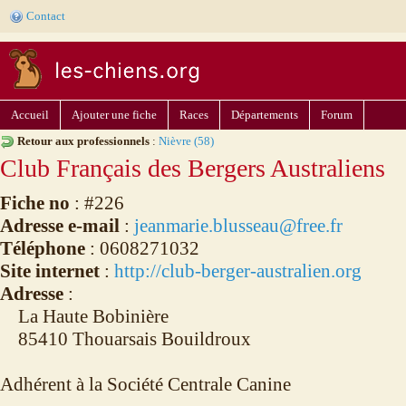
Contact
Accueil
Ajouter une fiche
Races
Départements
Forum
Retour aux professionnels
:
Nièvre (58)
Club Français des Bergers Australiens
Fiche no
: #226
Adresse e-mail
:
jeanmarie.blusseau@free.fr
Téléphone
: 0608271032
Site internet
:
http://club-berger-australien.org
Adresse
:
La Haute Bobinière
85410 Thouarsais Bouildroux
Adhérent à la Société Centrale Canine