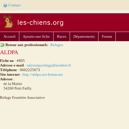
Contact
Accueil
Ajouter une fiche
Races
Départements
Forum
Retour aux professionnels
:
Refuges
ALDPA
Fiche no
: #805
Adresse e-mail
:
salytoupyrefuge@nordnet.fr
Téléphone
: 0662225673
Site internet
:
http://aldpa.sos-forum.net
Adresse
:
de la Mairie
54260 Petit Failly
Refuge Fourrière Associative