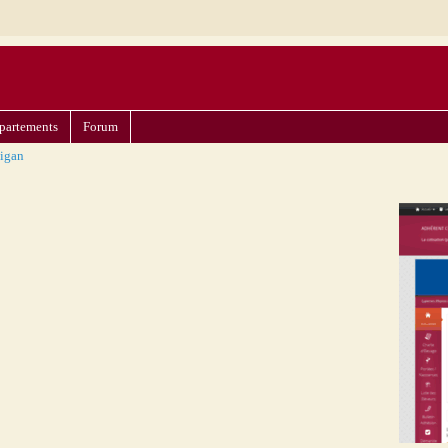
partements
Forum
igan