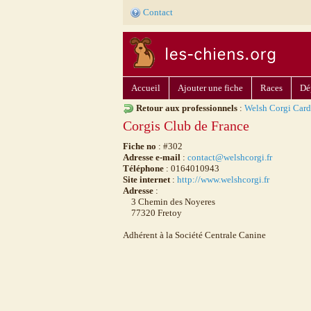
Contact
Accueil
Ajouter une fiche
Races
Dé
Retour aux professionnels
:
Welsh Corgi Card
Corgis Club de France
Fiche no
: #302
Adresse e-mail
:
contact@welshcorgi.fr
Téléphone
: 0164010943
Site internet
:
http://www.welshcorgi.fr
Adresse
:
3 Chemin des Noyeres
77320 Fretoy
Adhérent à la Société Centrale Canine