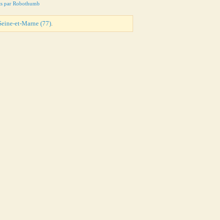
ts par Robothumb
Seine-et-Marne (77)
.