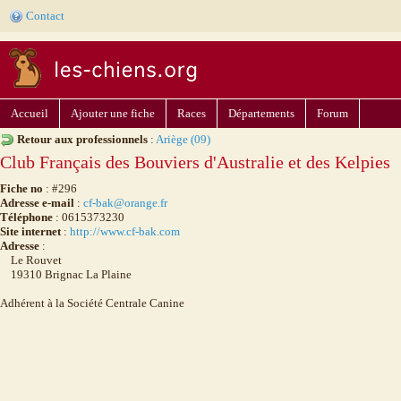
Contact
Accueil
Ajouter une fiche
Races
Départements
Forum
Retour aux professionnels
:
Ariège (09)
Club Français des Bouviers d'Australie et des Kelpies
Fiche no
: #296
Adresse e-mail
:
cf-bak@orange.fr
Téléphone
: 0615373230
Site internet
:
http://www.cf-bak.com
Adresse
:
Le Rouvet
19310 Brignac La Plaine
Adhérent à la Société Centrale Canine