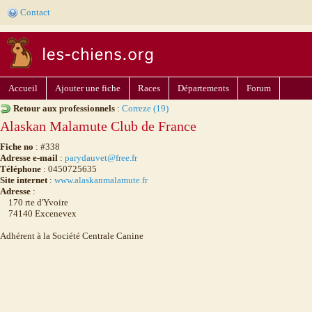
Contact
Accueil
Ajouter une fiche
Races
Départements
Forum
Retour aux professionnels
:
Correze (19)
Alaskan Malamute Club de France
Fiche no
: #338
Adresse e-mail
:
parydauvet@free.fr
Téléphone
: 0450725635
Site internet
:
www.alaskanmalamute.fr
Adresse
:
170 rte d'Yvoire
74140 Excenevex
Adhérent à la Société Centrale Canine