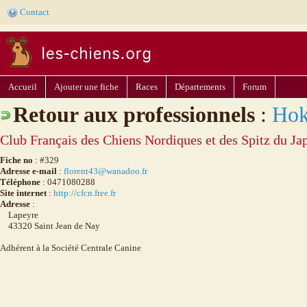
Contact
Accueil
Ajouter une fiche
Races
Départements
Forum
Retour aux professionnels
:
Hok
Club Français des Chiens Nordiques et des Spitz du Ja
Fiche no
: #329
Adresse e-mail
:
florent43@wanadoo.fr
Téléphone
: 0471080288
Site internet
:
http://cfcn.free.fr
Adresse
:
Lapeyre
43320 Saint Jean de Nay
Adhérent à la Société Centrale Canine