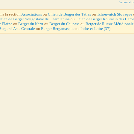
Screensho
ans la section
Associations
ou
Chien de Berger des Tatras
ou
Tchouvatch Slovaque
hien de Berger Yougoslave de Charplanina
ou
Chien de Berger Roumain des Carp
e Plaine
ou
Berger du Karst
ou
Berger du Caucase
ou
Berger de Russie Méridionale
Berger d'Asie Centrale
ou
Berger Bergamasque
ou
Indre-et-Loire (37)
.