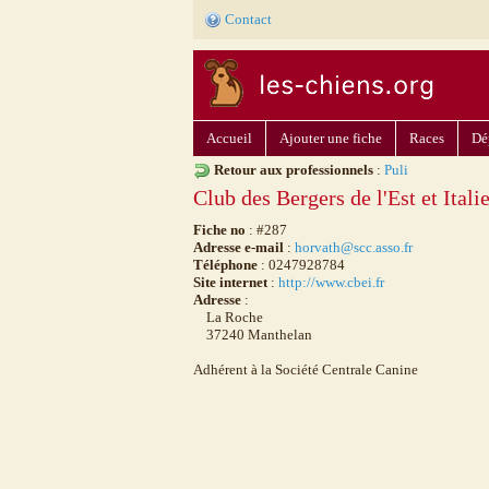
Contact
Accueil
Ajouter une fiche
Races
Dé
Retour aux professionnels
:
Puli
Club des Bergers de l'Est et Itali
Fiche no
: #287
Adresse e-mail
:
horvath@scc.asso.fr
Téléphone
: 0247928784
Site internet
:
http://www.cbei.fr
Adresse
:
La Roche
37240 Manthelan
Adhérent à la Société Centrale Canine