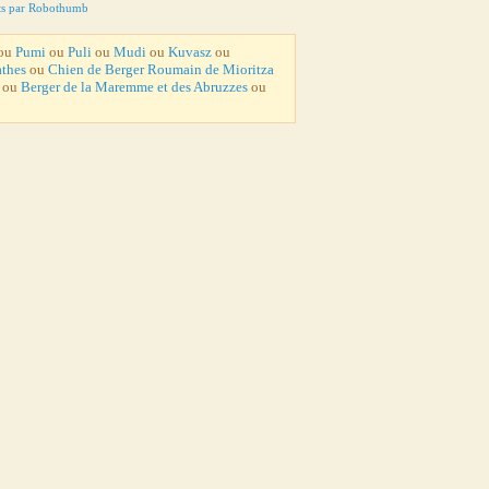
ts par Robothumb
ou
Pumi
ou
Puli
ou
Mudi
ou
Kuvasz
ou
athes
ou
Chien de Berger Roumain de Mioritza
ou
Berger de la Maremme et des Abruzzes
ou