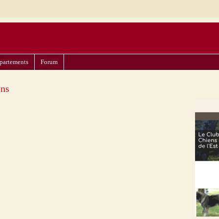
partements
Forum
ens